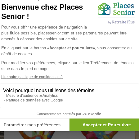
 Des informations sur les places disponibles et les services offert
- Une aide à l'établissement d'un budget.
- Un suivi de la famille pour garantir un service de qualité.
particulière à la dimension humaine de notre service. Nos conse
e période de transition souvent difficile. Ils sont des experts 
nseiller accompagnera la famille tout au long de son parcours p
uébecoises qui nous ont déjà fait confiance et contactez un de no