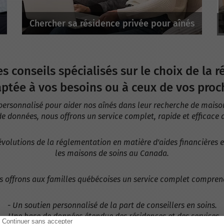
Chercher sa résidence privée pour aînés
au Québec
s conseils spécialisés sur le choix de la 
ptée à vos besoins ou à ceux de vos proc
personnalisé pour aider nos aînés dans leur recherche de maison
e données, nous offrons un service complet, rapide et efficace 
évolutions de la réglementation en matière d'aides financières 
les maisons de soins au Canada.
 offrons aux familles québécoises un service complet compren
- Un soutien personnalisé de la part de conseillers en soins.
- Une base de données étendue des résidences et des services.