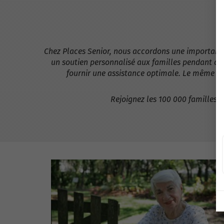
-
Chez Places Senior, nous accordons une importance 
un soutien personnalisé aux familles pendant cett
fournir une assistance optimale. Le même co
Rejoignez les 100 000 familles q