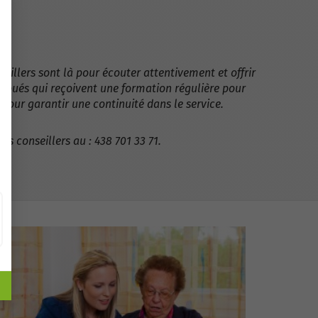
s.
illers sont là pour écouter attentivement et offrir
dévoués qui reçoivent une formation régulière pour
our garantir une continuité dans le service.
s conseillers au : 438 701 33 71.