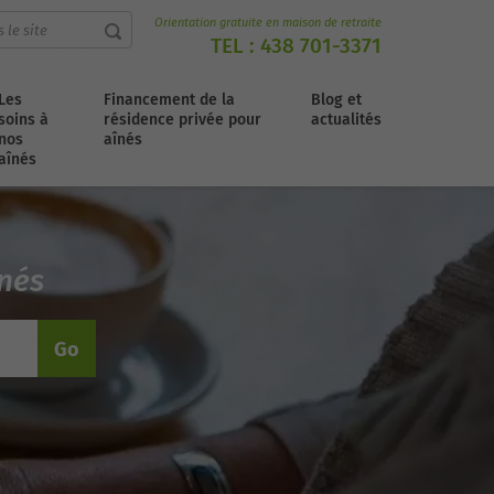
Orientation gratuite en maison de retraite
TEL :
438 701-3371
Les
Financement de la
Blog et
soins à
résidence privée pour
actualités
nos
aînés
aînés
înés
Go