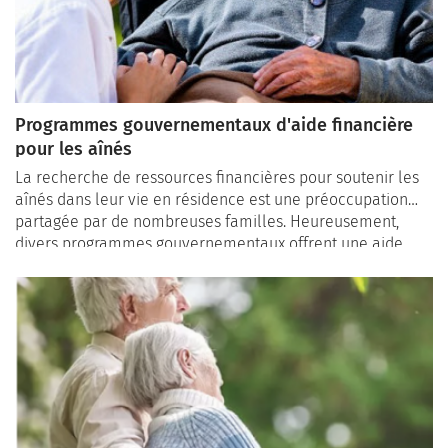
Programmes gouvernementaux d'aide financière
pour les aînés
La recherche de ressources financières pour soutenir les
aînés dans leur vie en résidence est une préoccupation
partagée par de nombreuses familles. Heureusement,
divers programmes gouvernementaux offrent une aide
financière précieuse pour alléger le fardeau financier et
permettre aux aînés de bénéficier d'un environnement de
vie adapté à leurs besoins. Dans cet article, nous
explorons ces programmes, détaillant les critères
d'admissibilité, les étapes du processus de demande, et
partageant des témoignages de bénéficiaires.