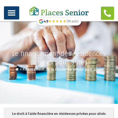
★★★★★
★★★★★
4.9
(95 avis)
Le financement des résidences
privées pour ainés
>
Financement de la résidence privée pour aînés
Le droit à l'aide financière en résidences privées pour aînés