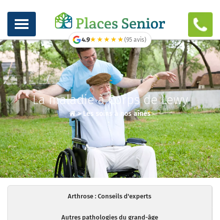
★★★★★
★★★★★
4.9
(95 avis)
La maladie à Corps de Lewy
>
Les soins à nos aînés
Arthrose : Conseils d'experts
Autres pathologies du grand-âge