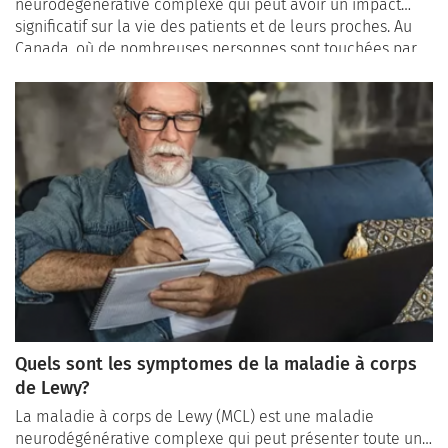
neurodégénérative complexe qui peut avoir un impact
significatif sur la vie des patients et de leurs proches. Au
Canada, où de nombreuses personnes sont touchées par
cette maladie, il est essentiel de comprendre l'importance
du diagnostic précoce pour une prise en charge efficace.
Quels sont les symptomes de la maladie à corps
de Lewy?
La maladie à corps de Lewy (MCL) est une maladie
neurodégénérative complexe qui peut présenter toute une