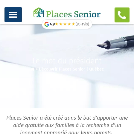
★★★★★
★★★★★
4.9
(95 avis)
Le mot du président
>
Découvrir Places Senior | Québec
Places Senior a été créé dans le but d'apporter une
aide gratuite aux familles à la recherche d'un
logement approprié pour leurs parents.