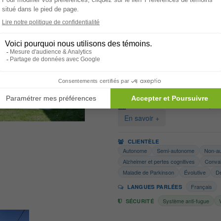
Évolutive
Français
LANGUES PARLÉES
Système anti-fugue
SÉCURITÉ
Villa Du Parc (Warw
Warwick - J0A 1M0
Résidences privées pour aînés
Accueil Permanent & Tempora
En savoir +
CLIENTÈLE
Autonome
Semi-autonome
Non-a
Alzheimer et pertes cognitives
Conva
Maladie de Parkinson
Évolutive
Dé
Français
LANGUES PARLÉES
Système anti-fugue
SÉCURITÉ