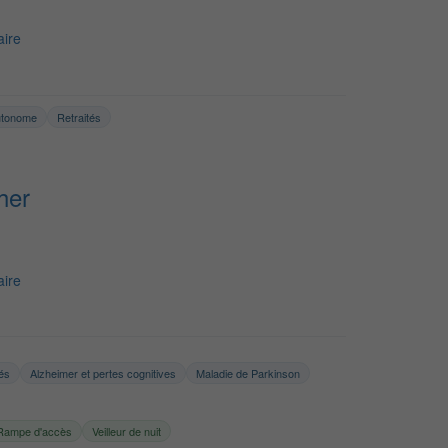
ire
utonome
Retraités
her
ire
tés
Alzheimer et pertes cognitives
Maladie de Parkinson
Rampe d'accès
Veilleur de nuit