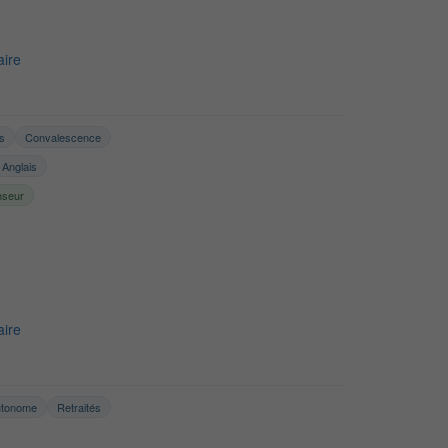
ire
és
Convalescence
Anglais
nseur
ire
utonome
Retraités