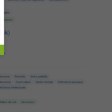
Anglais
Ascenseur
ick)
ire
utonome
Retraités
Soins palliatifs
lescence
Court séjour
Santé mentale
Déficience physique
ficience intellectuelle
Veilleur de nuit
Ascenseur