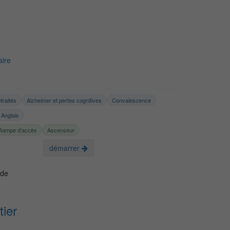
ire
traités
Alzheimer et pertes cognitives
Convalescence
Anglais
Rampe d'accès
Ascenseur
démarrer
 de
ier