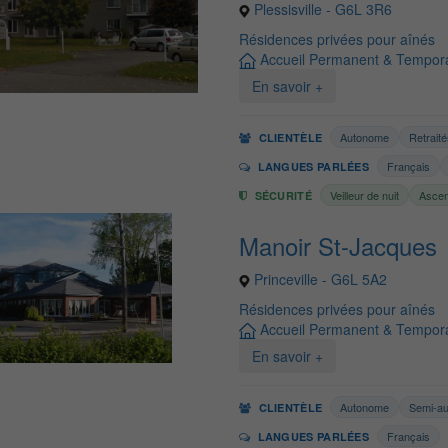
Plessisville - G6L 3R6
Résidences privées pour aînés
Accueil Permanent & Tempora
En savoir +
Autonome
Retrait
CLIENTÈLE
Français
LANGUES PARLÉES
Veilleur de nuit
Asce
SÉCURITÉ
Manoir St-Jacques
Princeville - G6L 5A2
Résidences privées pour aînés
Accueil Permanent & Tempora
En savoir +
Autonome
Semi-a
CLIENTÈLE
Français
LANGUES PARLÉES