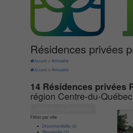
Résidences privées 
>
Annuaire
Accueil
>
Annuaire
Accueil
14 Résidences privées 
région Centre-du-Québec
obtenir une liste personnalisée
Filtrer par ville
Drummondville (2)
Plessisville (2)