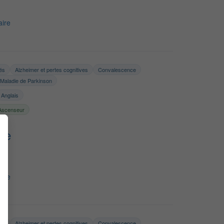
ire
tés
Alzheimer et pertes cognitives
Convalescence
Maladie de Parkinson
Anglais
Ascenseur
ge
ire
tés
Alzheimer et pertes cognitives
Convalescence