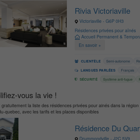
Rivia Victoriaville
Victoriaville - G6P 0H3
Résidences privées pour aînés
Accueil Permanent & Tempora
En savoir +
Semi-autonome
Re
CLIENTÈLE
Français
LANGUES PARLÉES
Système anti-fugue
SÉCURITÉ
ifiez-vous la vie !
gratuitement la liste des résidences privées pour ainés dans la région
u-quebec, avec les tarifs et les places disponibles
Résidence Du Quart
Drummondville - J2C 5V9