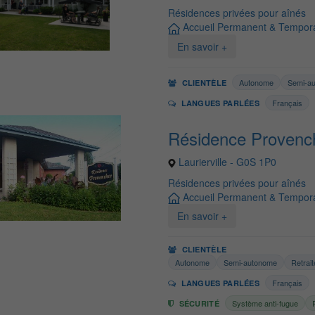
Résidences privées pour aînés
Accueil Permanent & Tempora
En savoir +
Autonome
Semi-a
CLIENTÈLE
Français
LANGUES PARLÉES
Résidence Provenc
Laurierville - G0S 1P0
Résidences privées pour aînés
Accueil Permanent & Tempora
En savoir +
CLIENTÈLE
Autonome
Semi-autonome
Retrai
Français
LANGUES PARLÉES
Système anti-fugue
SÉCURITÉ