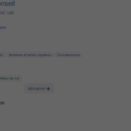
nseil
J0C 1A0
ire
tés
Alzheimer et pertes cognitives
Convalescence
Veilleur de nuit
démarrer
 de