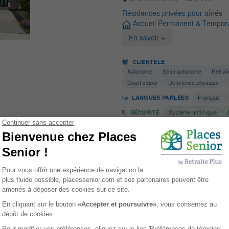
Résidences privées pour aînés
Accueil Permanent & Tempora
En savoir +
CLIENTÈLE
Autonome
Semi-autonome
Retrai
Court séjour
Déficience physique
Français
LANGUES PARLÉES
Système anti-fugue
SÉCURITÉ
Résidence L'Ermita
Drummondville - J2B 8H4
Résidences privées pour aînés
Accueil Permanent & Tempora
En savoir +
CLIENTÈLE
Autonome
Semi-autonome
Retrai