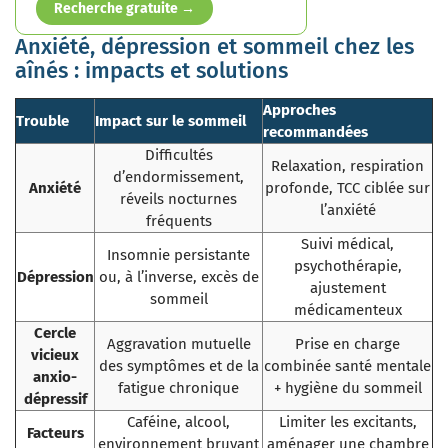
Recherche gratuite →
Anxiété, dépression et sommeil chez les
aînés : impacts et solutions
Approches
Trouble
Impact sur le sommeil
recommandées
Difficultés
Relaxation, respiration
d’endormissement,
Anxiété
profonde, TCC ciblée sur
réveils nocturnes
l’anxiété
fréquents
Suivi médical,
Insomnie persistante
psychothérapie,
Dépression
ou, à l’inverse, excès de
ajustement
sommeil
médicamenteux
Cercle
Aggravation mutuelle
Prise en charge
vicieux
des symptômes et de la
combinée santé mentale
anxio-
fatigue chronique
+ hygiène du sommeil
dépressif
Caféine, alcool,
Limiter les excitants,
Facteurs
environnement bruyant
aménager une chambre