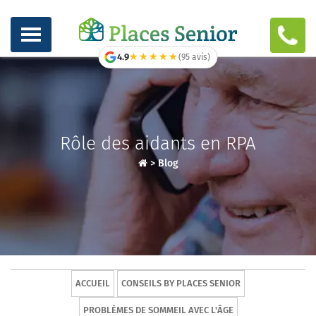
★★★★★
★★★★★
4.9
(95 avis)
Rôle des aidants en RPA
>
Blog
ACCUEIL
CONSEILS BY PLACES SENIOR
PROBLÈMES DE SOMMEIL AVEC L'ÂGE