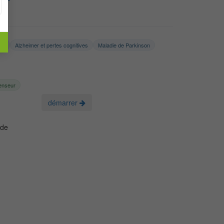
tés
Alzheimer et pertes cognitives
Maladie de Parkinson
enseur
démarrer
 de