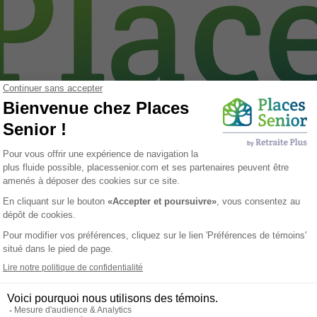
our aînés à Saint-Ludger
Estrie
Estrie
e privée pour aînés
trouvée
Résidence L'Escale
Saint-ludger - G0M 1W0
Résidences privées pour aînés
Accueil Permanent & Tempora