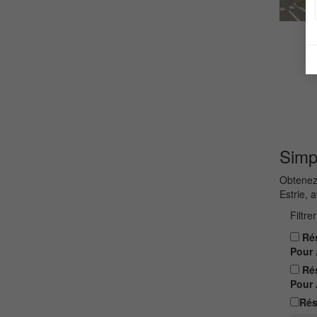
Simpl
Obtenez 
Estrie, a
Filtre
Rés
Pour 
Rés
Pour 
Rés