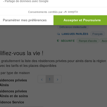
En savoir +
CLIENTÈLE
Autonome
Semi-autonome
Retrai
Déficience intellectuelle
Français
LANGUES PARLÉES
Rampe d'accès
Asc
SÉCURITÉ
ifiez-vous la vie !
gratuitement la liste des résidences privées pour ainés dans la région
vec les tarifs et les places disponibles
r par type de maison
<
1
>
idences privées
Aînés
idences privées
Aînés et de soins
idence Service